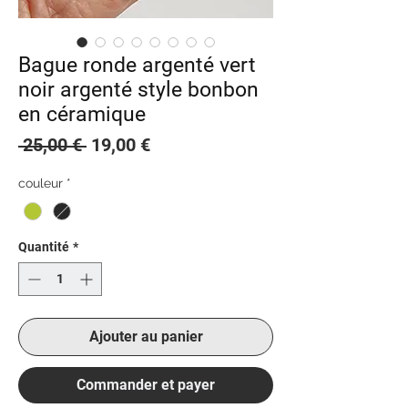
Bague ronde argenté vert
noir argenté style bonbon
en céramique
Prix
Prix
 25,00 € 
19,00 €
original
promotionnel
couleur
*
Quantité
*
Ajouter au panier
Commander et payer