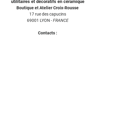
bancaire, l'article sera envoyé au plus tard
utilitaires et décoratifs en céramique
1 jour ouvrable après confirmation.
Boutique et Atelier Croix-Rousse
Un délai de rétractation de 14 jours vous
17 rue des capucins
est accordé selon la loi.
69001 LYON -
FRANCE
Si un article ne vous convenait pas,
contactez-nous par e-mail. Il vous sera
Contacts :
bijouxpilipok@gmail.com
remboursé dans un délai maximum de 30
+33 4 26 55 70 12
jours après réception du colis retour. Les
frais de port (aller et retour) ne seront pas
remboursés et restent à votre charge.
L'article ne sera pas remboursé en cas de
traces d'usage ou de détérioration le
rendant impropre à la vente.
Les articles sont à retourner à :
PILI-POK
17 rue des capucins, 69001 LYON,
FRANCE
En cas de détérioration due aux
transporteurs, je ne saurai être tenue pour
responsable, assurant le plus grand soin
pour mes emballages.