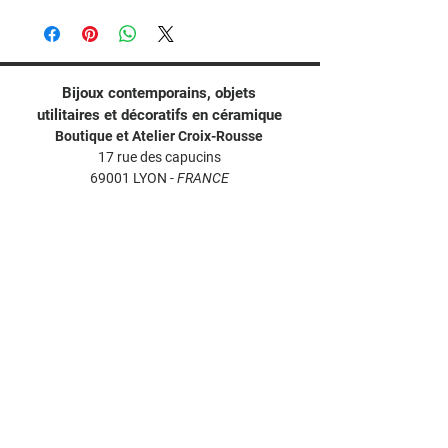
Seuls les produits présentés sont à la
Je fabrique toutes mes perles en faïence
vente. Pour toute commande particulière
à la main dans mon atelier de Lyon.
(changement de couleur, taille, autre
création,...) me consulter par mail.
En cas de paiement par virement
Bijoux contemporains, o
bjets
bancaire, l'article sera envoyé au plus tard
utilitaires et décoratifs en céramique
1 jour ouvrable après confirmation.
Boutique et Atelier Croix-Rousse
Un délai de rétractation de 14 jours vous
17 rue des capucins
est accordé selon la loi.
69001 LYON -
FRANCE
Si un article ne vous convenait pas,
contactez-nous par e-mail. Il vous sera
Contacts :
bijouxpilipok@gmail.com
remboursé dans un délai maximum de 30
+33 4 26 55 70 12
jours après réception du colis retour. Les
frais de port (aller et retour) ne seront pas
remboursés et restent à votre charge.
L'article ne sera pas remboursé en cas de
traces d'usage ou de détérioration le
rendant impropre à la vente.
Les articles sont à retourner à :
PILI-POK
17 rue des capucins, 69001 LYON,