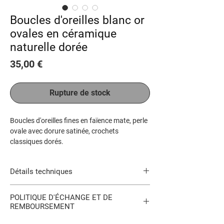
Boucles d'oreilles blanc or
ovales en céramique
naturelle dorée
Prix
35,00 €
Rupture de stock
Boucles d'oreilles fines en faïence mate, perle
ovale avec dorure satinée, crochets
classiques dorés.
Très fin, chic et léger.
Vous pouvez commander des bijoux
Détails techniques
personnalisés.
Crochet doré sans nickel. Hauteur totale
POLITIQUE D'ÉCHANGE ET DE
(à partir du trou d'oreille) : environ 6.5 cm,
REMBOURSEMENT
épaisseur 2 mm. Largeur perle : 2.5 x 4
cm.