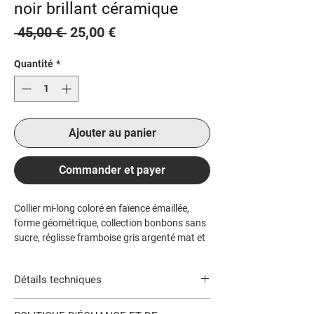
noir brillant céramique
Prix
Prix
 45,00 € 
25,00 €
original
promotionnel
Quantité
*
Ajouter au panier
Commander et payer
Collier mi-long coloré en faïence émaillée,
forme géométrique, collection bonbons sans
sucre, réglisse framboise gris argenté mat et
brillant.
Très sobre et pétillant ! Collier léger.
Détails techniques
Des boucles et bagues assorties sont en
vente dans la galerie, ainsi que d'autres tailles
Tour de cou total : environ 50 cm.
sur commande.