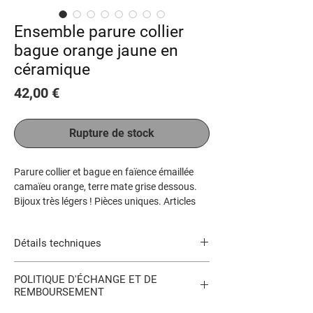
Ensemble parure collier
bague orange jaune en
céramique
Prix
42,00 €
Rupture de stock
Parure collier et bague en faïence émaillée
camaïeu orange, terre mate grise dessous.
Bijoux très légers ! Pièces uniques. Articles
vendus ensemble et avec la boite. Bague
réglable.
Détails techniques
Des colliers, bagues, bracelets assortis sont
en vente dans la galerie, ainsi que des
Chaînette argentée sans nickel, environ
modèles plus petits.
POLITIQUE D'ÉCHANGE ET DE
43cm, petite bague avec anneau réglable.
REMBOURSEMENT
Très légères.