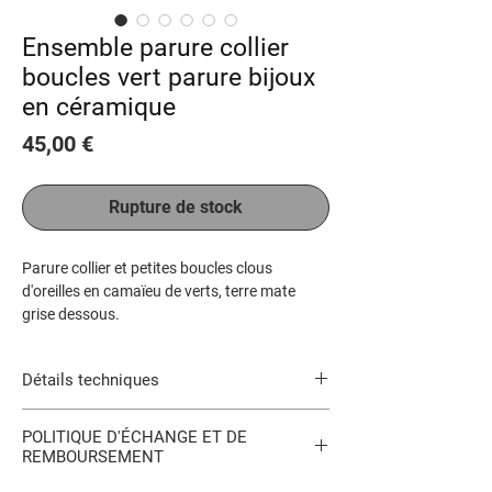
Ensemble parure collier
boucles vert parure bijoux
en céramique
Prix
45,00 €
Rupture de stock
Parure collier et petites boucles clous
d'oreilles en camaïeu de verts, terre mate
grise dessous.
Bijoux très légers ! Pièces uniques. Articles
vendus ensemble et avec la boite.
Détails techniques
Des bijoux assortis sont en vente dans la
galerie, ainsi que des modèles plus petits.
Cordon noir 43 cm, et petits clous
Pour toute commande, me consulter par mail
POLITIQUE D'ÉCHANGE ET DE
d'oreilles argentés sans nickel.
ou téléphone.
REMBOURSEMENT
Très léger.