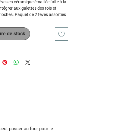
èves en céramique émaillée faite à la
ntégrer aux galettes des rois et
rioches. Paquet de 2 fèves assorties
llées.
créateur originales, plusieurs
ure de stock
t séries sont disponibles.
 d'autres tailles et couleurs, ainsi que
ande (de 2 semaines à 2 mois de
peut passer au four pour le