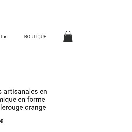
nfos
BOUTIQUE
 artisanales en
mique en forme
ilerouge orange
Prix
 €