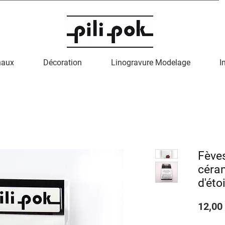
naux
Décoration
Linogravure Modelage
I
Fèves
céra
d'éto
12,00