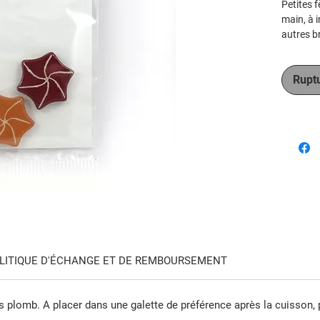
Petites f
main, à i
autres b
pré-emba
Fèves de 
Rupt
thèmes e
Exixte en
sur comm
délai).
LITIQUE D'ÉCHANGE ET DE REMBOURSEMENT
s plomb. A placer dans une galette de préférence après la cuisson, 