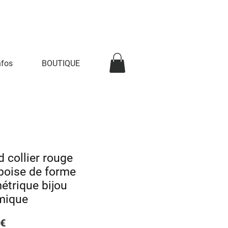
nfos
BOUTIQUE
 collier rouge
boise de forme
étrique bijou
mique
Prix
 €