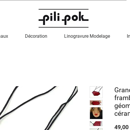
naux
Décoration
Linogravure Modelage
I
Grand
fram
géom
céra
49,00