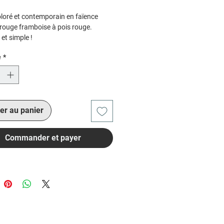
coloré et contemporain en faïence
 rouge framboise à pois rouge.
 et simple !
ger.
é
*
les, bracelets et bagues assorties
ente dans la galerie.
er au panier
Commander et payer