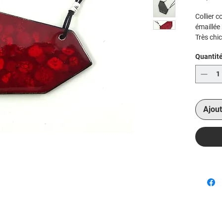
Collier 
émaillée
Très chic
Collier lé
Quantit
Des bouc
sont en v
Ajout