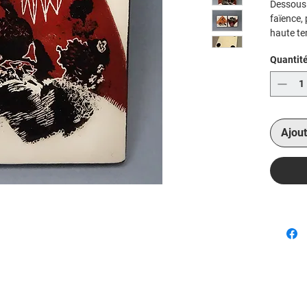
Dessous 
faïence, 
haute te
Œuvre or
Quantit
command
tailles e
Ajout