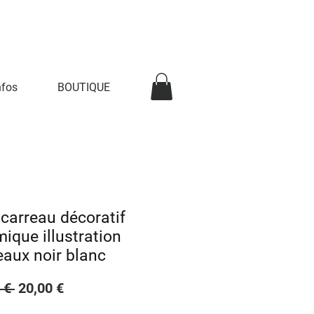
nfos
BOUTIQUE
 carreau décoratif
ique illustration
aux noir blanc
Prix
Prix
 € 
20,00 €
original
promotionnel