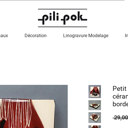
naux
Décoration
Linogravure Modelage
I
Petit
céram
borde
 29,00