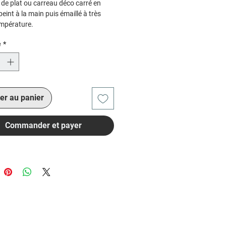
de plat ou carreau déco carré en
peint à la main puis émaillé à très
mpérature.
iginale, motif unique, peut être
é
*
é pour du sur-mesure en d'autres
t couleurs.
er au panier
Commander et payer