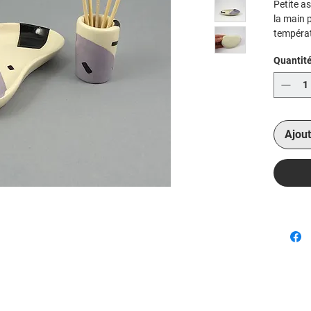
Petite a
la main p
températ
Contact 
Quantit
Ajout