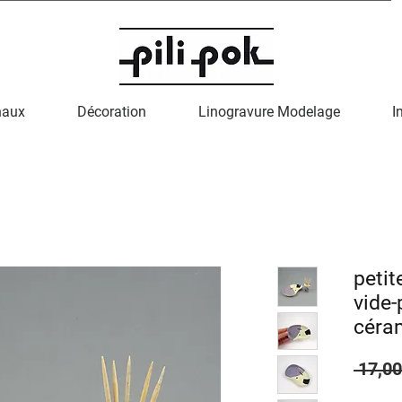
naux
Décoration
Linogravure Modelage
I
petit
vide-
céra
 17,00