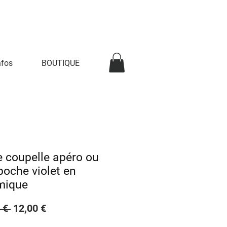
nfos
BOUTIQUE
e coupelle apéro ou
poche violet en
mique
Prix
Prix
 € 
12,00 €
original
promotionnel