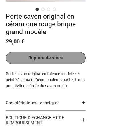
Porte savon original en
céramique rouge brique
grand modèle
Prix
29,00 €
Rupture de stock
Porte savon original en faïence modelée et
peinte à la main. Décor couleurs pastel, trous
pour éviter la fonte du savon ou du
shampoing solide, pieds.
Les couleurs et le graphisme sont
Caractéristiques techniques
d'inspiration vintage années 50/70 revisitées.
Design Pili-Pok. Vous pouvez commander à
Faïence travaillée à la main. Hauteur
votre couleur.
POLITIQUE D'ÉCHANGE ET DE
4.5cm, 14 x 9.5cm environ. Fait à la
REMBOURSEMENT
main...trous, pour savon ou shampoing