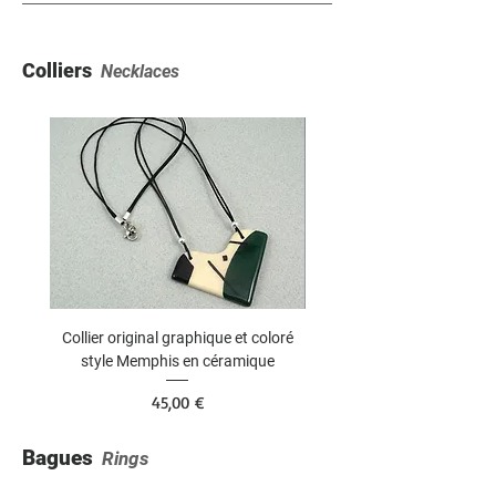
Colliers
Necklaces
Collier original graphique et coloré
Collier pendentif demi-sph
style Memphis en céramique
vert graphique en céra
Prix
45,00 €
Bagues
Rings