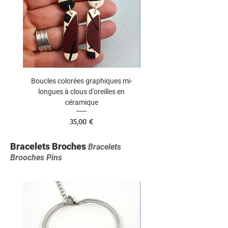
Boucles colorées graphiques mi-
Boucles vert ou rouge grap
longues à clous d'oreilles en
céramique
Prix
35,00 €
Bracelets Broches
Bracelets
Brooches Pins