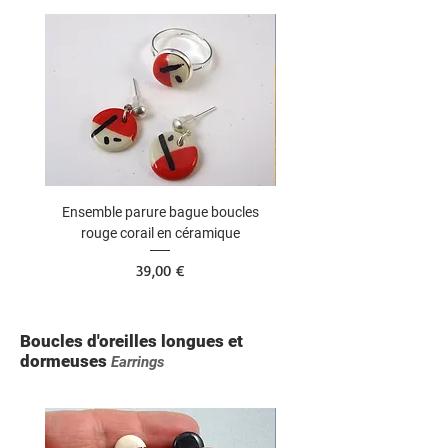
Ensemble parure bague boucles
Bague ronde colorée en c
rouge corail en céramique
Prix
39,00 €
Boucles d'oreilles longues et
dormeuses
Earrings