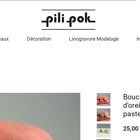
naux
Décoration
Linogravure Modelage
I
Bouc
d'ore
past
25,00