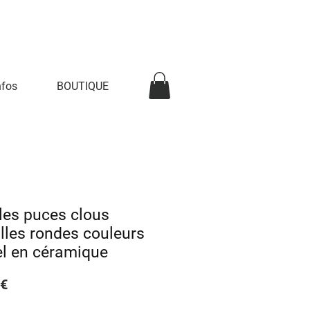
nfos
BOUTIQUE
les puces clous
illes rondes couleurs
el en céramique
Prix
 €